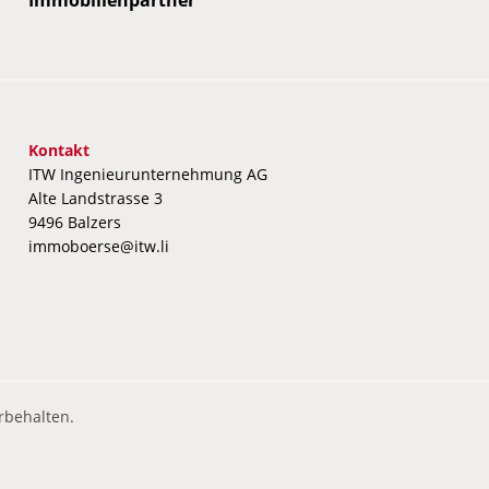
obilienpartner
mmobilienpartner
Immobilienpartner
Immobilienpartner
Immobilienpartner
Immobilienpartner
Immobilienpartner
Immobilienpartner
Immo
Im
Kontakt
ITW Ingenieurunternehmung AG
Alte Landstrasse 3
9496 Balzers
immoboerse@itw.li
rbehalten.