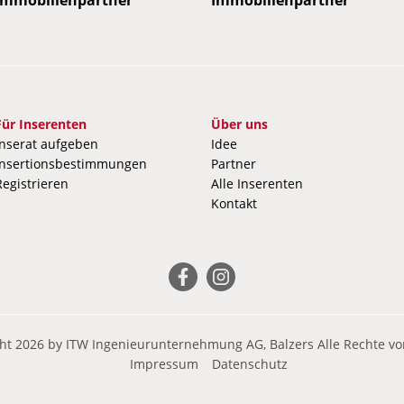
mobilienpartner
Immobilienpartner
Immobilienpartner
Immobilienpartner
Immobilienpartner
Immobilienpartner
Immobilienpartner
Immobilienpartner
Imm
I
Für Inserenten
Über uns
Inserat aufgeben
Idee
Insertionsbestimmungen
Partner
Registrieren
Alle Inserenten
Kontakt
ht 2026 by ITW Ingenieurunternehmung AG, Balzers Alle Rechte vo
Impressum
Datenschutz