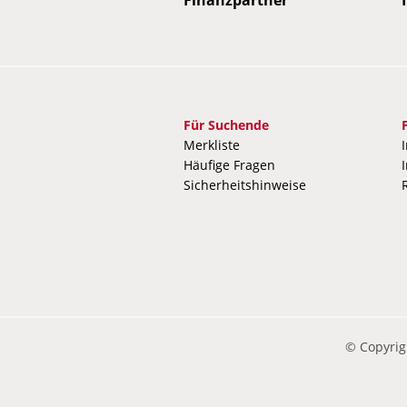
mobilienpartner
Immobilienpartner
Immobilienpartner
Immobilienpartner
Finanzpartner
Immobilienpartner
Immobilienpartner
Immobilienpartner
Im
Für Suchende
Merkliste
Häufige Fragen
Sicherheitshinweise
© Copyrig