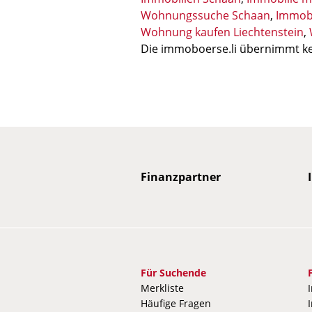
Wohnungssuche Schaan
,
Immobi
Wohnung kaufen Liechtenstein
,
Die immoboerse.li übernimmt ke
mobilienpartner
Immobilienpartner
Immobilienpartner
Immobilienpartner
Finanzpartner
Immobilienpartner
Immobilienpartner
Immobilienpartner
Im
Für Suchende
Merkliste
Häufige Fragen