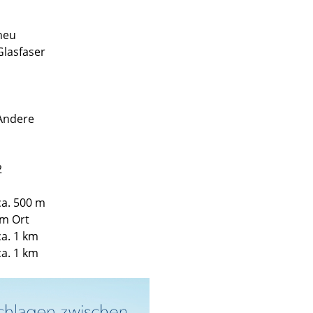
1
neu
Glasfaser
Andere
2
ca. 500 m
im Ort
ca. 1 km
ca. 1 km