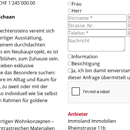
CHF 1'245'000.00
Frau
Herr
 Schaan
echtensteins vereint sich
rtiger Ausstattung,
nd einem durchdachten
 ein Neubauprojekt, es ist
Information
blühen, zum Zuhause sein.
Besichtigung
ieben exklusive
Ja, ich bin damit einverst
ie das Besondere suchen:
dieser Anfrage übermittelt 
häre im Alltag und Raum für
, zu zweit oder mit der
so individuell wie Sie selbst
en Rahmen für goldene
Anbieter
Immoland Immobilien
gartigen Wohnkonzepten –
Rheinstrasse 11b
ntrastreichen Materialien