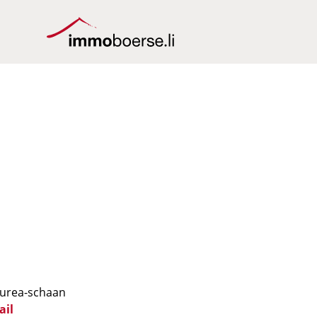
/aurea-schaan
ail