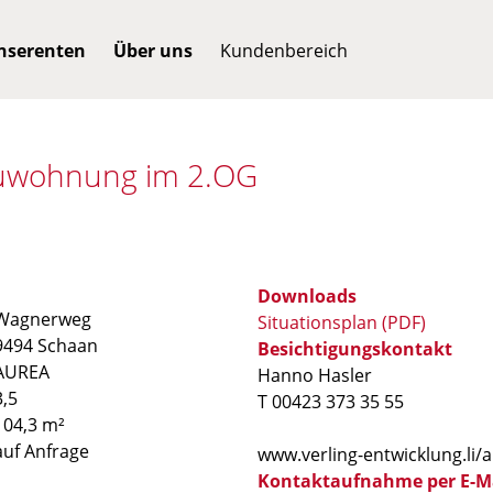
Inserenten
Über uns
Kundenbereich
uwohnung im 2.OG
Downloads
Wagnerweg
Situationsplan (PDF)
9494 Schaan
Besichtigungskontakt
AUREA
Hanno Hasler
3,5
T 00423 373 35 55
104,3 m²
auf Anfrage
​www.verling-entwicklung.li
Kontaktaufnahme per E-M