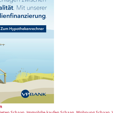
in
ieten Schaan
,
Immobilie kaufen Schaan
,
Wohnung Schaan
,