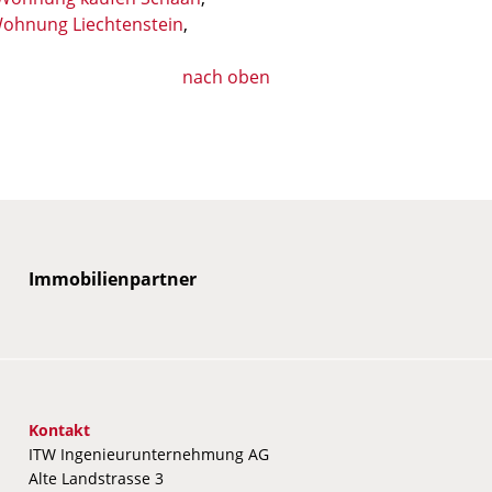
ohnung Liechtenstein
,
nach oben
obilienpartner
mmobilienpartner
Immobilienpartner
Immobilienpartner
Immobilienpartner
Immobilienpartner
Immobilienpartner
Immobilienpartner
Immo
Im
Kontakt
ITW Ingenieurunternehmung AG
Alte Landstrasse 3